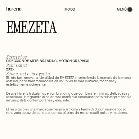
harena
MENÚ
.MOOD
EMEZETA
Servicios
DIRECCIÓN DE ARTE, BRANDING, MOTION GRAPHICS
Published
2025
Sobre este proyecto
El reto fue renovar la identidad de EMEZETA manteniendo la esencia de la marca 
anterior, pero transformándola en un universo más cuidado, moderno y 
estéticamente coherente.
Desde Harena trabajamos en un branding que combina feminidad, delicadeza y 
serenidad, integrando el color rosa como hilo conductor pero reinterpretándolo 
en una paleta contemporánea y elegante.
El resultado es una marca que respira armonía y feminidad, con una identidad 
renovada capaz de conectar con su público de manera sutil, cálida y moderna.