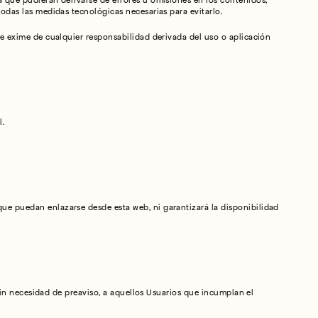
 que pudieran derivarse de errores u omisiones en los contenidos, 
odas las medidas tecnológicas necesarias para evitarlo.
e exime de cualquier responsabilidad derivada del uso o aplicación 
l.
e puedan enlazarse desde esta web, ni garantizará la disponibilidad 
 sin necesidad de preaviso, a aquellos Usuarios que incumplan el 