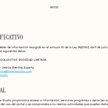
.MOOD
FICATIVO
ber de información recogido en el artículo 10 de la Ley 34/2002, de 11 de julio
los siguientes datos:
 COLLECTIVE SOCIEDAD LIMITADA
 - Lebrija (Sevilla), España
hola@harenastudio.com
studio
AL
a Studio proporciona acceso a información, servicios, programas o datos (en ade
del uso del portal y se compromete a no realizar actividades que puedan dañar,