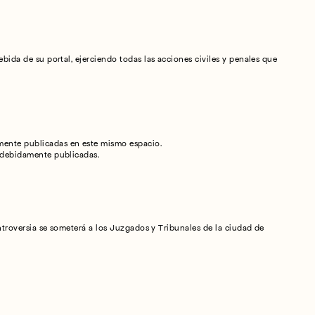
ida de su portal, ejerciendo todas las acciones civiles y penales que 
mente publicadas en este mismo espacio.
s debidamente publicadas.
La relación entre Harena Studio y el Usuario se regirá por la legislación española vigente y cualquier controversia se someterá a los Juzgados y Tribunales de la ciudad de 