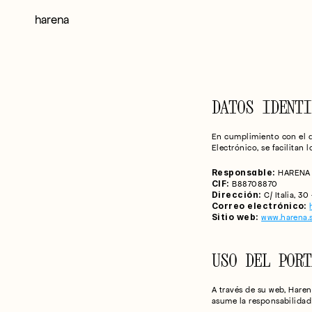
harena
DATOS IDENTI
En cumplimiento con el de
Electrónico, se facilitan 
Responsable:
 HARENA
CIF:
 B88708870
Dirección:
 C/ Italia, 30
Correo electrónico:
Sitio web:
www.harena.
USO DEL PORT
A través de su web, Haren
asume la responsabilidad 