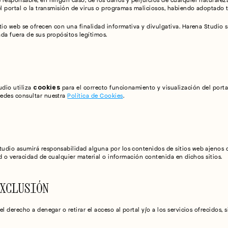
responsable, en ningún caso, de los daños y perjuicios de cualquier naturaleza
el portal o la transmisión de virus o programas maliciosos, habiendo adoptado t
tio web se ofrecen con una finalidad informativa y divulgativa. Harena Studio s
da fuera de sus propósitos legítimos.
cookies
dio utiliza 
 para el correcto funcionamiento y visualización del porta
edes consultar nuestra 
Política de Cookies
.
udio asumirá responsabilidad alguna por los contenidos de sitios web ajenos qu
dad o veracidad de cualquier material o información contenida en dichos sitios.
XCLUSIÓN
el derecho a denegar o retirar el acceso al portal y/o a los servicios ofrecidos,